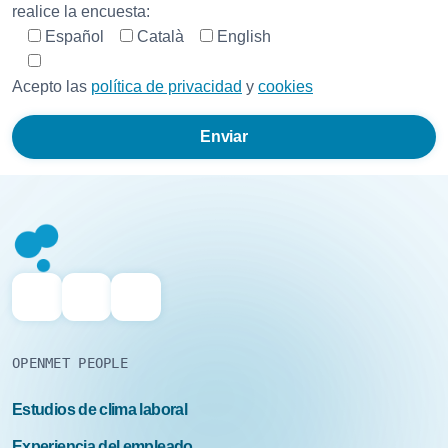
realice la encuesta:
para extraer conclusiones de mercado, tal vez
Español
Català
English
publicar algún artículo y/o compartirlas con otras
empresas.
Acepto las
política de privacidad
y
cookies
OPENMET PEOPLE
Estudios de clima laboral
Experiencia del empleado