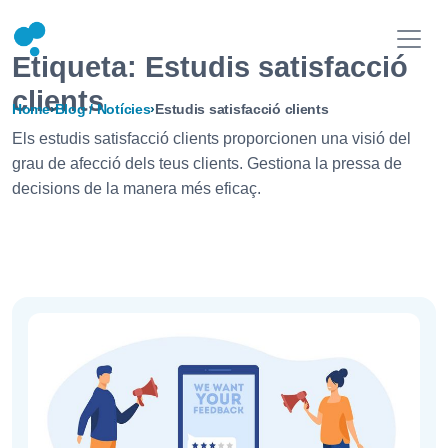
Etiqueta:
Estudis satisfacció
clients
Home
›
Blog / Notícies
›
Estudis satisfacció clients
Els estudis satisfacció clients proporcionen una visió del
grau de afecció dels teus clients. Gestiona la pressa de
decisions de la manera més eficaç.