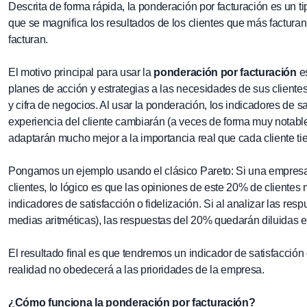
Descrita de forma rápida, la ponderación por facturación es un t
que se magnifica los resultados de los clientes que más factura
facturan.
El motivo principal para usar la
ponderación por facturación
es
planes de acción y estrategias a las necesidades de sus cliente
y cifra de negocios. Al usar la ponderación, los indicadores de sa
experiencia del cliente cambiarán (a veces de forma muy notable
adaptarán mucho mejor a la importancia real que cada cliente ti
Pongamos un ejemplo usando el clásico Pareto: Si una empresa 
clientes, lo lógico es que las opiniones de este 20% de clientes
indicadores de satisfacción o fidelización. Si al analizar las res
medias aritméticas), las respuestas del 20% quedarán diluidas en
El resultado final es que tendremos un indicador de satisfacció
realidad no obedecerá a las prioridades de la empresa.
¿Cómo funciona la ponderación por facturación?