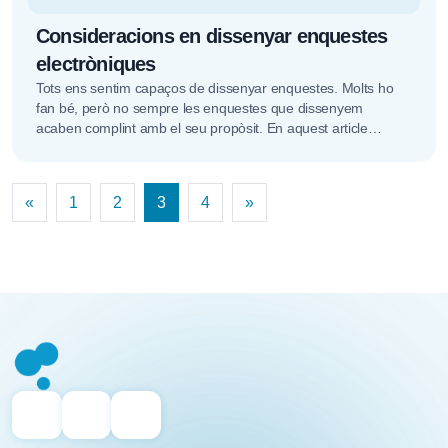
Consideracions en dissenyar enquestes
electròniques
Tots ens sentim capaços de dissenyar enquestes. Molts ho
fan bé, però no sempre les enquestes que dissenyem
acaben complint amb el seu propòsit. En aquest article
proporcionarem...
Navegació de les entrades
«
1
2
3
4
»