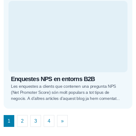
Enquestes NPS en entorns B2B
Les enquestes a clients que contenen una pregunta NPS
(Net Promoter Score) són molt populars a tot tipus de
negocis. A d’altres articles d’aquest blog ja hem comentat...
Navegació de les entrades
1
2
3
4
»