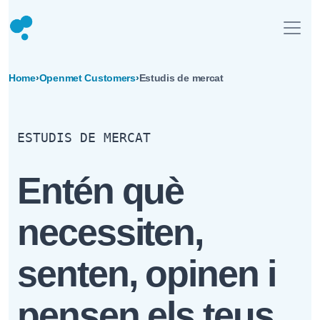
Home
›
Openmet Customers
›
Estudis de mercat
ESTUDIS DE MERCAT
Entén què
necessiten,
senten, opinen i
pensen els teus