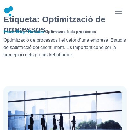
Etiqueta:
Optimització de
processos
Home
›
Blog / Notícies
›
Optimització de processos
Optimització de processos i el valor d’una empresa. Estudis
de satisfacció del client intern. És important conèixer la
percepció dels propis treballadors.